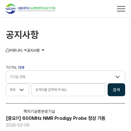
공지사항
기기사용/분석의뢰
커뮤니티
공지사항
이용안내
TOTAL
129
교육/세미나
검색
커뮤니티
공지사항
핵자기공명분광기실
[중요!!] 600MHz NMR Prodigy Probe 정상 가동
채용정보
2026-03-09