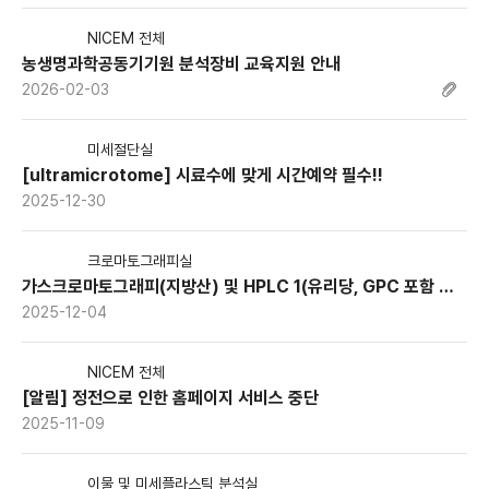
Q&A
NICEM 전체
농생명과학공동기기원 분석장비 교육지원 안내
자료실
2026-02-03
설문조사
미세절단실
기기원 소개
[ultramicrotome] 시료수에 맞게 시간예약 필수!!
2025-12-30
마이페이지
크로마토그래피실
가스크로마토그래피(지방산) 및 HPLC 1(유리당, GPC 포함 다용도 분석) 담당자 부재 안내
2025-12-04
NICEM 전체
[알림] 정전으로 인한 홈페이지 서비스 중단
2025-11-09
이물 및 미세플라스틱 분석실