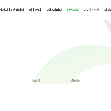
기기사용/분석의뢰
이용안내
교육/세미나
커뮤니티
기기원 소개
마이
직접사용/조작대행
기기사용절차
실험실습
공지사항
인사말
예
분석의뢰
층별안내
세미나
채용정보
설립목적
유
분
유전체 분석의뢰
찾아오시는
공개강좌
Q&A
연혁
길
토양
환경시료 시험/
신청확인
자료실
조직(연락처)
분
분석의뢰
기기실
설문조사
인증현황
교육
특별사업센터
신
자료실
설문조사
Q&
관심기
회원정