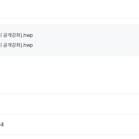
기기사용/분석의뢰
직접사용/조작대행
분석의뢰
유전체 분석
 공개강좌).hwp
이용안내
 공개강좌).hwp
기기사용절차
층별안내
찾아오시는 길
기기
교육/세미나
실험실습
세미나
공개강좌
신청확인
커뮤니티
공지사항
채용정보
Q&A
자료실
설문조사
내