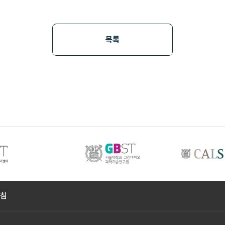
기기원 소개
인사말
설립목적
연혁
조직(연락처)
인증현
목록
마이페이지
예약내역
유전체 분석내역
토양/수질 분석
회원정보 수정
방침