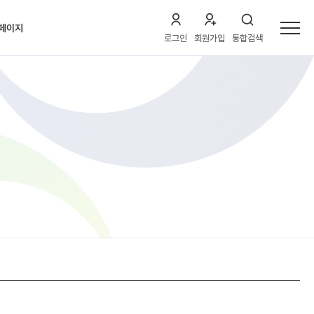
페이지
로그인
회원가입
통합검색
약내역
전체
석내역
/수질
석내역
/세미나
청내역
결제
A 내역
기 내역
보 수정