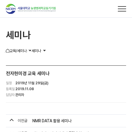
세미나
기기사용/분석의뢰
교육/세미나
세미나
이용안내
전자현미경 교육 세미나
교육/세미나
일정
2019년 11월 29일(금)
등록일
2019.11.08
실험실습
담당자
관리자
세미나
공개강좌
이전글
NMR DATA 활용 세미나
신청확인