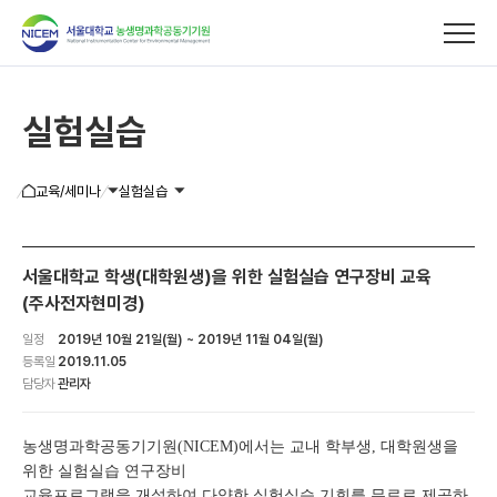
실험실습
기기사용/분석의뢰
교육/세미나
실험실습
이용안내
서울대학교 학생(대학원생)을 위한 실험실습 연구장비 교육
교육/세미나
(주사전자현미경)
일정
2019년 10월 21일(월) ~ 2019년 11월 04일(월)
실험실습
등록일
2019.11.05
담당자
관리자
세미나
공개강좌
농생명과학공동기기원(NICEM)에서는 교내 학부생, 대학원생을
위한 실험실습 연구장비
신청확인
교육프로그램을 개설하여 다양한 실험실습 기회를 무료로 제공하