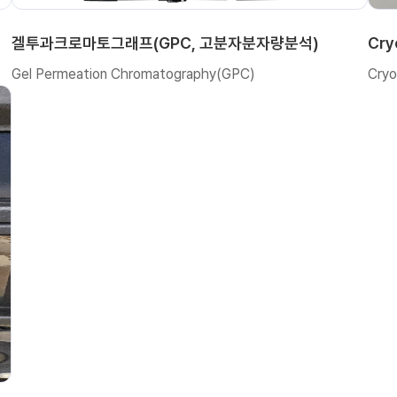
겔투과크로마토그래프(GPC, 고분자분자량분석)
Cry
Gel Permeation Chromatography(GPC)
Cryo
기기사용/분석의뢰
직접사용/조작대행
분석의뢰
유전체 분석
이용안내
기기사용절차
층별안내
찾아오시는 길
기기