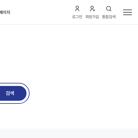
페이지
로그인
회원가입
통합검색
약내역
전체
석내역
/수질
석내역
/세미나
청내역
검색
결제
A 내역
기 내역
보 수정