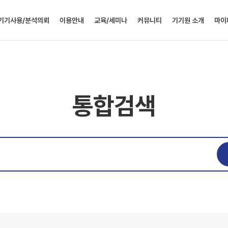
기기사용/분석의뢰
이용안내
교육/세미나
커뮤니티
기기원 소개
마이
직접사용/조작대행
기기사용절차
실험실습
공지사항
인사말
예
분석의뢰
층별안내
세미나
채용정보
설립목적
유
분
유전체 분석의뢰
찾아오시는
공개강좌
Q&A
연혁
통합검색
길
토양
환경시료 시험/
신청확인
자료실
조직(연락처)
분
분석의뢰
기기실
설문조사
인증현황
교육
특별사업센터
신
Q&
관심기
회원정